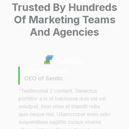
Trusted By Hundreds
Of Marketing Teams
And Agencies
Ben Otfinoski
CEO of Sentic
"Testimonial 2 content. Senectus
porttitor a in at habitasse duis vel vel
volutpat. Non vitae et blandit nulla
quis neque nisl. Ullamcorper enim odio
suspendisse sagittis cursus viverra